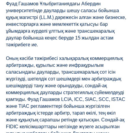
Фуад Гашамов Ұлыбританиядағы Абердин
университетінде дауларды шешу саласы бойынша
құқық магистрі (LL.M.) дәрежесін алған және бизнеске,
инвесторларға және мемлекеттік қатысуы бар
ұйымдарға күрделі ұлттық және трансшекаралық
даулар бойынша кеңес беруде 15 жылдан астам
тәжірибеге ие.
Оның кәсіби тәжірибесі халықаралық коммерциялық
арбитражды, құрылыс және инфрақұрылым
саласындағы дауларды, трансшекаралық сот ісін
жүргізуді, шетелдік сот шешімдері мен арбитраждық
шешімдерді тану және орындауды, сондай-ақ
коммерциялық дауларды стратегиялық сүйемелдеуді
қамтиды. Фуад Гашамов LCIA, ICC, SIAC, SCC, ISTAC
және TIAC регламенттері бойынша жүргізілген
арбитраждық істерде арбитр, тарап өкілі, тең өкіл
және құқықтық сарапшы ретінде қатысқан. Сондай-ақ
FIDIC келісімшарттары негізінде жүзеге асырылған