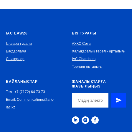
IAC EAW26
БІЗ ТУРАЛЫ
Іс-шара туралы
АХҚО Соты
Бағдарлама
Халықаралық төрелік орталығы
Спикерлер
IAC Chambers
Тренинг орталығы
БАЙЛАНЫСТАР
ЖАҢАЛЫҚТАРҒА
ЖАЗЫЛЫҢЫЗ
Тел.: +7 (7172) 64 73 73
Email:
Communications@aifc-
iac.kz