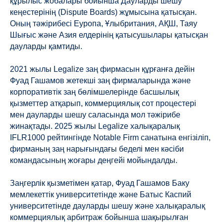
құрылыс жобалары бойынша Дауларды шешу
кеңестерінің (Dispute Boards) жұмысына қатысқан.
Оның тәжірибесі Еуропа, Ұлыбритания, АҚШ, Таяу
Шығыс және Азия елдерінің қатысушылары қатысқан
дауларды қамтиды.
2021 жылы Legalize заң фирмасын құрғанға дейін
Фуад Гашамов жетекші заң фирмаларында және
корпоративтік заң бөлімшелерінде басшылық
қызметтер атқарып, коммерциялық сот процестері
мен дауларды шешу саласында мол тәжірибе
жинақтады. 2025 жылы Legalize халықаралық
IFLR1000 рейтингінде Notable Firm санатына енгізіліп,
фирманың заң нарығындағы беделі мен кәсіби
командасының жоғары деңгейі мойындалды.
Заңгерлік қызметімен қатар, Фуад Гашамов Баку
мемлекеттік университетінде және Батыс Каспий
университетінде дауларды шешу және халықаралық
коммерциялық арбитраж бойынша шақырылған