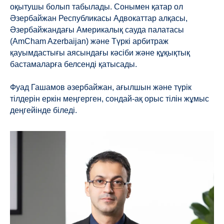
оқытушы болып табылады. Сонымен қатар ол
Әзербайжан Республикасы Адвокаттар алқасы,
Әзербайжандағы Америкалық сауда палатасы
(AmCham Azerbaijan) және Түркі арбитраж
қауымдастығы аясындағы кәсіби және құқықтық
бастамаларға белсенді қатысады.
Фуад Гашамов әзербайжан, ағылшын және түрік
тілдерін еркін меңгерген, сондай-ақ орыс тілін жұмыс
деңгейінде біледі.