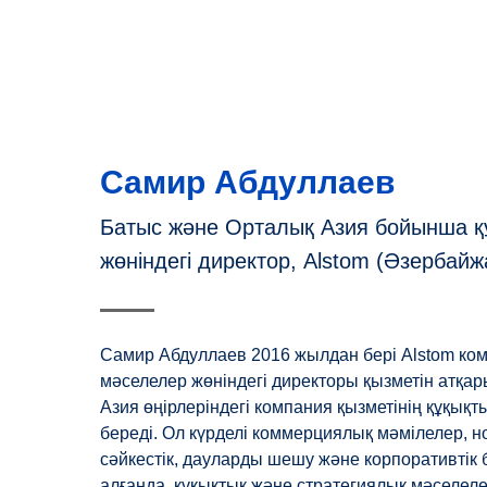
Самир Абдуллаев
Батыс және Орталық Азия бойынша қ
жөніндегі директор, Alstom (Әзербайж
Самир Абдуллаев 2016 жылдан бері Alstom ко
мәселелер жөніндегі директоры қызметін атқар
Азия өңірлеріндегі компания қызметінің құқық
береді. Ол күрделі коммерциялық мәмілелер, н
сәйкестік, дауларды шешу және корпоративтік 
алғанда, құқықтық және стратегиялық мәселел