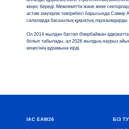
кеңес береді. Мемлекеттік және жеке секторла
астам заңгерлік тәжірибесі барысында Самир 
салаларда басшылық құқықтық лауазымдарды 
Ол 2014 жылдан бастап Әзербайжан адвокатт
болып табылады, ал 2026 жылдың наурыз ай
кеңесінің құрамына кірді.
IAC EAW26
БІЗ Т