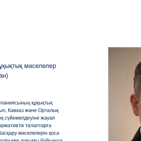
ұқықтық мәселелер
ан)
мпаниясының құқықтық
ып, Кавказ және Орталық
тық сүйемелдеуіне жауап
ормативтік талаптарға
басқару мәселелерін қоса
ердің кең ауқымы бойынша