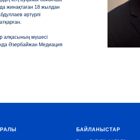
рда жинақтаған 18 жылдан
Абдуллаев әртүрлі
атқарған.
ар алқасының мүшесі
ында Әзербайжан Медиация
УРАЛЫ
БАЙЛАНЫСТАР