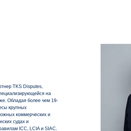
ртнер TKS Disputes,
специализирующейся на
е. Обладая более чем 19-
есы крупных
ложных коммерческих и
нских судах и
авилам ICC, LCIA и SIAC.