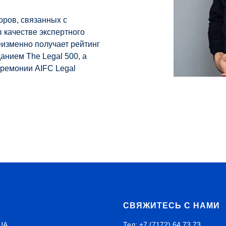
оров, связанных с
в качестве экспертного
еизменно получает рейтинг
анием The Legal 500, а
еремонии AIFC Legal
С
СВЯЖИТЕСЬ С НАМИ
ЦА
Тел: +7 (7172) 64 73 73