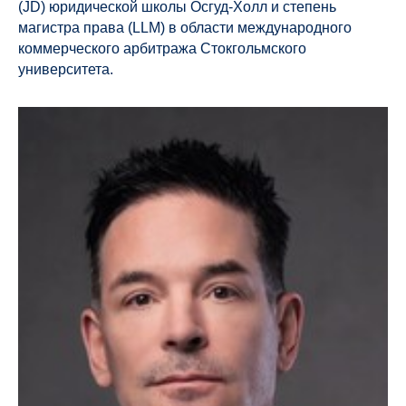
(JD) юридической школы Осгуд-Холл и степень
магистра права (LLM) в области международного
коммерческого арбитража Стокгольмского
университета.