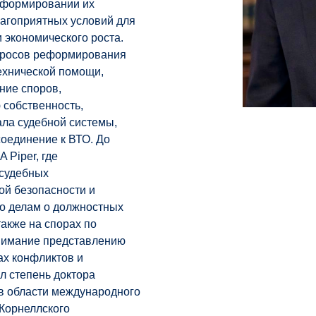
реформировании их
лагоприятных условий для
и экономического роста.
опросов реформирования
ехнической помощи,
ние споров,
 собственность,
ала судебной системы,
оединение к ВТО. До
 Piper, где
 судебных
ой безопасности и
по делам о должностных
акже на спорах по
внимание представлению
ах конфликтов и
л степень доктора
M в области международного
Корнеллского