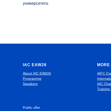
университета.
IAC EAW26
MORE 
About IAC EAW26
AIFC Co
Programme
Internati
Speakers
IAC Cha
Training
Public offer