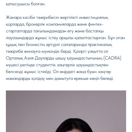
қатысушысы болған.
Жанара кәсіби тәжірибесін жергілікті инвестициялық
қорларда, брокерлік компанияларда және финтех-
стартаптарда тағылымдамадан өту және бастапқы
лауазымдарда жұмыс істеу арқылы қалыптастырған. Бұл оған
құқық пен бизнестің әртүрлі салаларында практикалық
тәжірибе жинауға мүмкіндік берді. Қазіргі уақытта ол
Орталық Азия Дауларды шешу қауымдастығының (CADRA)
мүшесі ретінде студенттік заңгерлік қауымдастықпен
белсенді жұмыс істейді. Ол өңірдегі жаңа буын заңгер
мамандарды қолдау мен дамытуға ерекше көңіл бөледі.