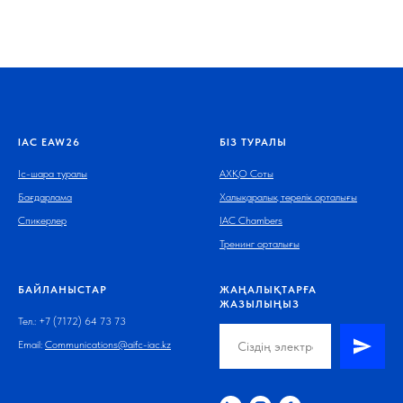
IAC EAW26
БІЗ ТУРАЛЫ
Іс-шара туралы
АХҚО Соты
Бағдарлама
Халықаралық төрелік орталығы
Спикерлер
IAC Chambers
Тренинг орталығы
БАЙЛАНЫСТАР
ЖАҢАЛЫҚТАРҒА
ЖАЗЫЛЫҢЫЗ
Тел.: +7 (7172) 64 73 73
Email:
Communications@aifc-iac.kz