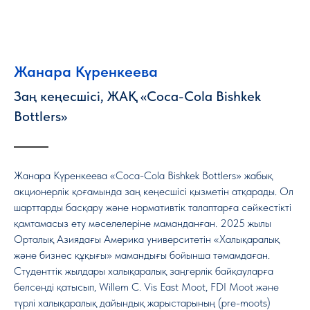
Жанара Күренкеева
Заң кеңесшісі, ЖАҚ «Coca-Cola Bishkek
Bottlers»
Жанара Күренкеева «Coca-Cola Bishkek Bottlers» жабық
акционерлік қоғамында заң кеңесшісі қызметін атқарады. Ол
шарттарды басқару және нормативтік талаптарға сәйкестікті
қамтамасыз ету мәселелеріне маманданған. 2025 жылы
Орталық Азиядағы Америка университетін «Халықаралық
және бизнес құқығы» мамандығы бойынша тәмамдаған.
Студенттік жылдары халықаралық заңгерлік байқауларға
белсенді қатысып, Willem C. Vis East Moot, FDI Moot және
түрлі халықаралық дайындық жарыстарының (pre-moots)