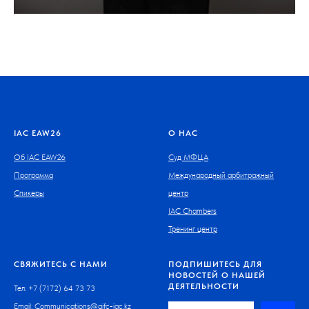
IAC EAW26
О НАС
Об IAC EAW26
Суд МФЦА
Программа
Международный арбитражный
Спикеры
центр
IAC Chambers
Тренинг центр
СВЯЖИТЕСЬ С НАМИ
ПОДПИШИТЕСЬ ДЛЯ
НОВОСТЕЙ О НАШЕЙ
ДЕЯТЕЛЬНОСТИ
Тел: +7 (7172) 64 73 73
Email:
Communications@aifc-iac.kz