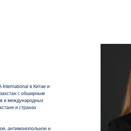
nternational в Китае и
захстан с обширным
ов и международных
хстане и странах
вое, антимонопольное и