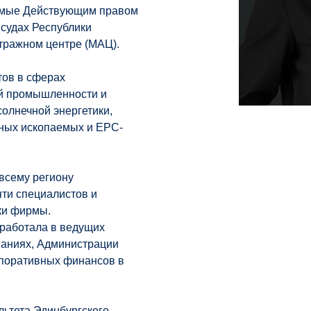
уемые Действующим правом
судах Республики
тражном центре (МАЦ).
тов в сферах
й промышленности и
солнечной энергетики,
ных ископаемых и EPC-
 всему региону
яти специалистов и
ки фирмы.
 работала в ведущих
паниях, Администрации
рпоративных финансов в
ьтета Эдинбургского