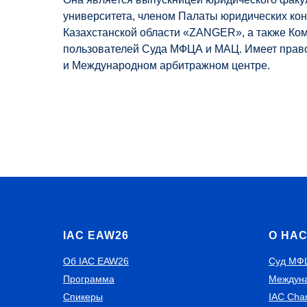
университета, членом Палаты юридических кон
Казахстанской области «ZANGER», а также Ко
пользователей Суда МФЦА и МАЦ. Имеет прав
и Международном арбитражном центре.
IAC EAW26
О НА
Об IAC EAW26
Суд МФ
Программа
Междуна
Спикеры
IAC Cha