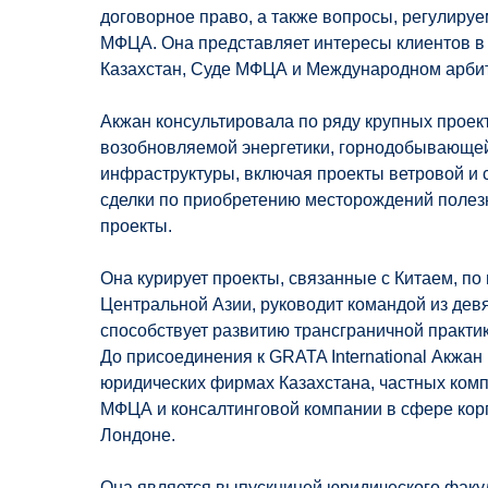
договорное право, а также вопросы, регулир
МФЦА. Она представляет интересы клиентов в 
Казахстан, Суде МФЦА и Международном арби
Акжан консультировала по ряду крупных проек
возобновляемой энергетики, горнодобывающе
инфраструктуры, включая проекты ветровой и 
сделки по приобретению месторождений полез
проекты.
Она курирует проекты, связанные с Китаем, по
Центральной Азии, руководит командой из дев
способствует развитию трансграничной практи
До присоединения к GRATA International Акжан
юридических фирмах Казахстана, частных ком
МФЦА и консалтинговой компании в сфере ко
Лондоне.
Она является выпускницей юридического факул