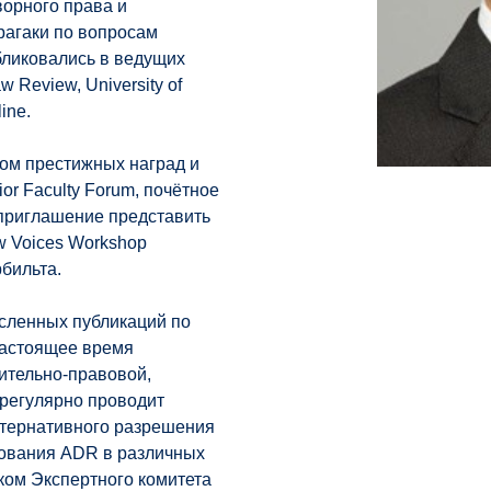
ворного права и
рагаки по вопросам
бликовались в ведущих
Review, University of
ine.
ом престижных наград и
ior Faculty Forum, почётное
 приглашение представить
w Voices Workshop
бильта.
сленных публикаций по
настоящее время
ительно-правовой,
 регулярно проводит
ьтернативного разрешения
рования ADR в различных
иком Экспертного комитета