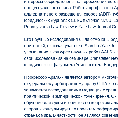
интересы сосредоточены на пересечении дого
процессуального права. Работы профессора А
альтернативного разрешения споров (ADR) пу
юридических журналах США, включая N.Y.U. Law 
Pennsylvania Law Review и Yale Law Journal Onl
Его научные исследования были отмечены ряд
признаний, включая участие в Stanford/Yale Jun
упоминание в конкурсе научных работ AALS и
свои исследования на семинаре Branstetter Ne
юридического факультета Университета Вандер
Профессор Арагаки является автором многочи
федеральному арбитражному праву США и в 
занимается исследованиями медиации с сравн
практической и эмпирической точек зрения. Он
обучение для судей и юристов по вопросам ал
споров и консультирует по проектам реформи
странах мира. В частности, он являлся советн