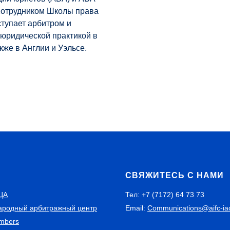
м сотрудником Школы права
тупает арбитром и
юридической практикой в
кже в Англии и Уэльсе.
С
СВЯЖИТЕСЬ С НАМИ
ЦА
Тел: +7 (7172) 64 73 73
родный арбитражный центр
Email:
Communications@aifc-ia
mbers