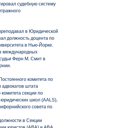
тировал судебную систему
итражного
преподавал в Юридической
ал должность доцента по
иверситета в Нью-Йорке.
 в международных
судьи Ферн М. Смит в
рнии.
остоянного комитета по
 адвокатов штата
комитета секции по
юридических школ (AALS),
лифорнийского совета по
должности в Секции
ии юристов (ABA) и ABA