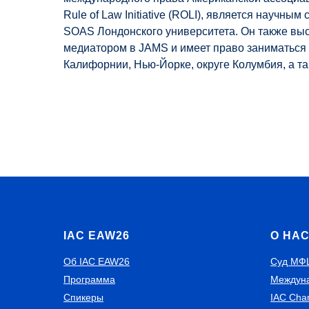
Rule of Law Initiative (ROLI), является научны
SOAS Лондонского университета. Он также выс
медиатором в JAMS и имеет право заниматься 
Калифорнии, Нью-Йорке, округе Колумбия, а та
IAC EAW26
О НА
Об IAC EAW26
Суд МФ
Программа
Междуна
Спикеры
IAC Cha