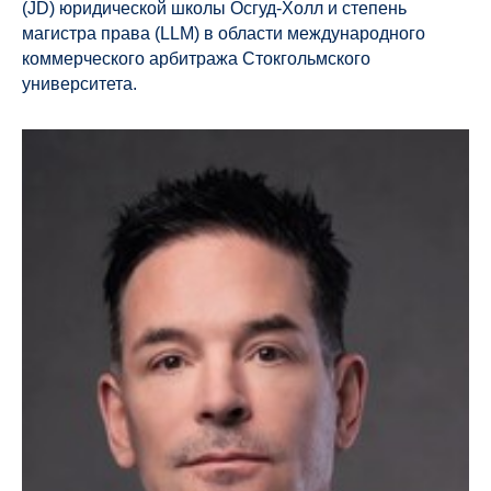
(JD) юридической школы Осгуд-Холл и степень
магистра права (LLM) в области международного
коммерческого арбитража Стокгольмского
университета.