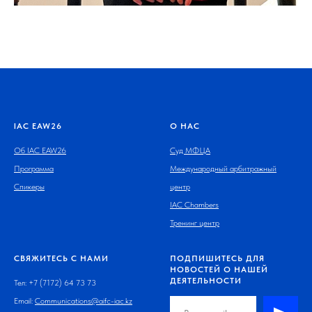
IAC EAW26
О НАС
Об IAC EAW26
Суд МФЦА
Программа
Международный арбитражный
Спикеры
центр
IAC Chambers
Тренинг центр
СВЯЖИТЕСЬ С НАМИ
ПОДПИШИТЕСЬ ДЛЯ
НОВОСТЕЙ О НАШЕЙ
ДЕЯТЕЛЬНОСТИ
Тел: +7 (7172) 64 73 73
Email:
Communications@aifc-iac.kz