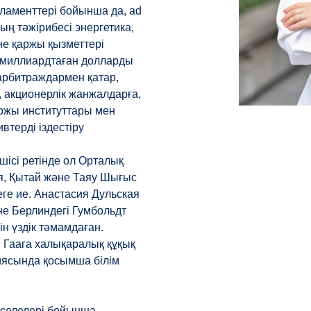
ламенттері бойынша да, ad
ң тәжірибесі энергетика,
не қаржы қызметтері
 миллиардтаған долларды
арбитраждармен қатар,
 акционерлік жанжалдарға,
аржы институттары мен
втерді іздестіру
шісі ретінде ол Орталық
я, Қытай және Таяу Шығыс
ге ие. Анастасия Дульская
не Берлиндегі Гумбольдт
ін үздік тәмамдаған.
, Гаага халықаралық құқық
ясында қосымша білім
әселелері бойынша