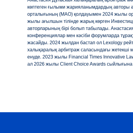
көптеген ғылыми жарияланымдардың авторы ә
орталығының (МАО) қолдауымен 2024 жылы оры
жылы ағылшын тілінде жарық көрген Инвестиц
авторларының бірі болып табылады. Анастаси
конференциялар мен кәсіби форумларда тұрақ
жасайды. 2024 жылдан бастап ол Lexology рей
халықаралық арбитраж саласындағы жетекші 
енуде. 2023 жылы Financial Times Innovative L
ал 2026 жылы Client Choice Awards сыйлығына