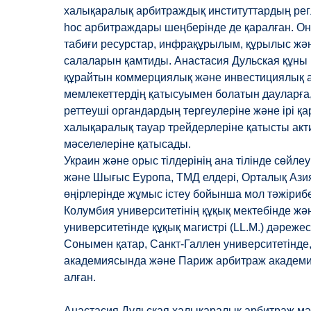
халықаралық арбитраждық институттардың рег
hoc арбитраждары шеңберінде де қаралған. Оны
табиғи ресурстар, инфрақұрылым, құрылыс жә
салаларын қамтиды. Анастасия Дульская құны
құрайтын коммерциялық және инвестициялық 
мемлекеттердің қатысуымен болатын дауларға,
реттеуші органдардың тергеулеріне және ірі қ
халықаралық тауар трейдерлеріне қатысты акти
мәселелеріне қатысады.
Украин және орыс тілдерінің ана тілінде сөйлеу
және Шығыс Еуропа, ТМД елдері, Орталық Ази
өңірлерінде жұмыс істеу бойынша мол тәжірибе
Колумбия университетінің құқық мектебінде жә
университетінде құқық магистрі (LL.M.) дәрежес
Сонымен қатар, Санкт-Галлен университетінде
академиясында және Париж арбитраж академи
алған.
Анастасия Дульская халықаралық арбитраж м