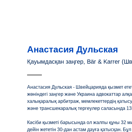
Анастасия Дульская
Қауымдасқан заңгер, Bär & Karrer (Ш
Анастасия Дульская - Швейцарияда қызмет ете
жөніндегі заңгер және Украина адвокаттар ал
халықаралық арбитраж, мемлекеттердің қатыс
және трансшекаралық тергеулер саласында 13 
Кәсіби қызметі барысында ол жалпы құны 32 
дейін жететін 30-дан астам дауға қатысқан. Бұл