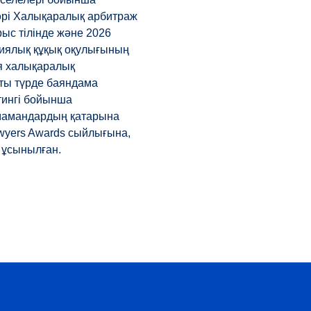
рі Халықаралық арбитраж
с тілінде және 2026
иялық құқық оқулығының
я халықаралық
ты түрде баяндама
тингі бойынша
мамандардың қатарына
awyers Awards сыйлығына,
 ұсынылған.