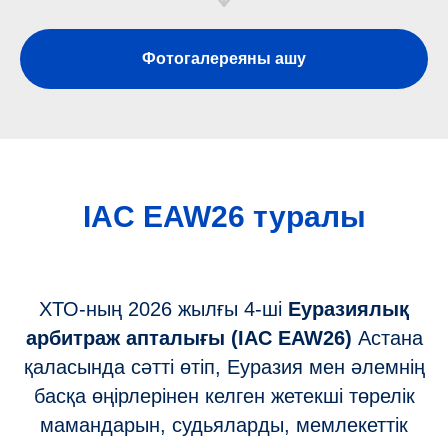
Фотогалереяны ашу
IAC EAW26 туралы
ХТО-ның 2026 жылғы 4-ші
Еуразиялық
арбитраж апталығы (IAC EAW26)
Астана
қаласында сәтті өтіп, Еуразия мен әлемнің
басқа өңірлерінен келген жетекші төрелік
мамандарын, судьяларды, мемлекеттік