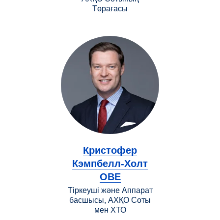
Төрағасы
Кристофер
Кэмпбелл-Холт
OBE
Тіркеуші және Аппарат
басшысы, АХҚО Соты
мен ХТО