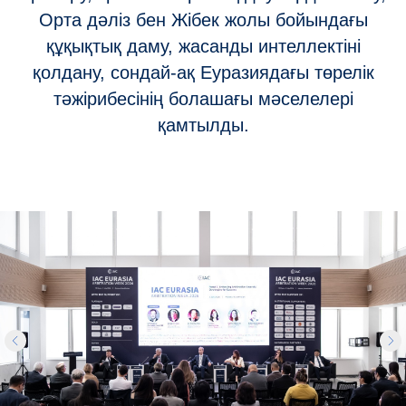
Орта дәліз бен Жібек жолы бойындағы
құқықтық даму, жасанды интеллектіні
қолдану, сондай-ақ Еуразиядағы төрелік
тәжірибесінің болашағы мәселелері
қамтылды.