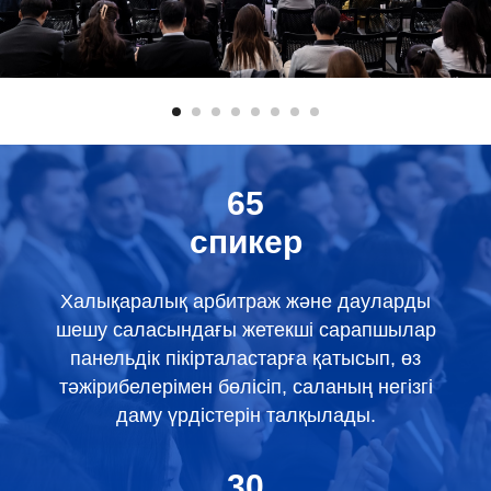
65
спикер
Халықаралық арбитраж және дауларды
шешу саласындағы жетекші сарапшылар
панельдік пікірталастарға қатысып, өз
тәжірибелерімен бөлісіп, саланың негізгі
даму үрдістерін талқылады.
30