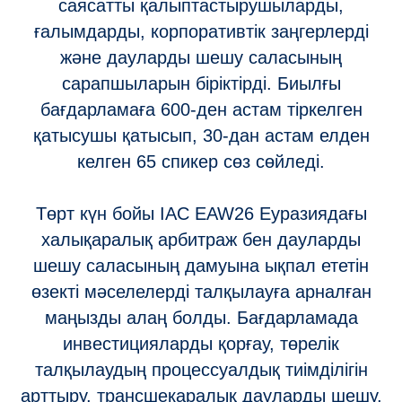
саясатты қалыптастырушыларды,
ғалымдарды, корпоративтік заңгерлерді
және дауларды шешу саласының
сарапшыларын біріктірді. Биылғы
бағдарламаға 600-ден астам тіркелген
қатысушы қатысып, 30-дан астам елден
келген 65 спикер сөз сөйледі.
Төрт күн бойы IAC EAW26 Еуразиядағы
халықаралық арбитраж бен дауларды
шешу саласының дамуына ықпал ететін
өзекті мәселелерді талқылауға арналған
маңызды алаң болды. Бағдарламада
инвестицияларды қорғау, төрелік
талқылаудың процессуалдық тиімділігін
арттыру, трансшекаралық дауларды шешу,