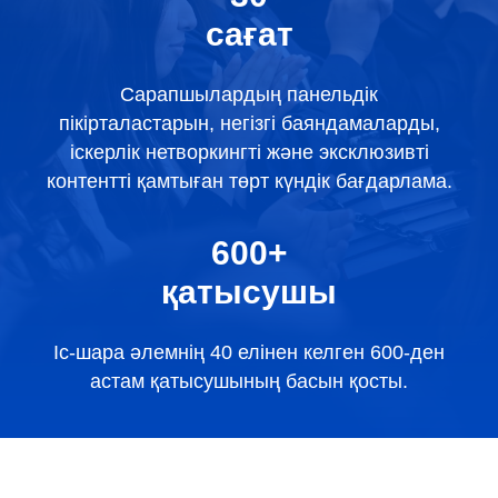
сағат
Сарапшылардың панельдік
пікірталастарын, негізгі баяндамаларды,
іскерлік нетворкингті және эксклюзивті
контентті қамтыған төрт күндік бағдарлама.
600+
қатысушы
Іс-шара әлемнің 40 елінен келген 600-ден
астам қатысушының басын қосты.