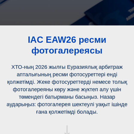
IAC EAW26 ресми
фотогалереясы
ХТО-ның 2026 жылғы Еуразиялық арбитраж
апталығының ресми фотосуреттері енді
қолжетімді. Жеке фотосуреттерді немесе толық
фотогалереяны көру және жүктеп алу үшін
төмендегі батырманы басыңыз. Назар
аударыңыз: фотогалерея шектеулі уақыт ішінде
ғана қолжетімді болады.