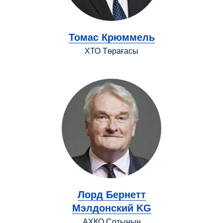
Томас Крюммель
ХТО Төрағасы
Лорд Бернетт
Мэлдонский KG
АХҚО Сотының