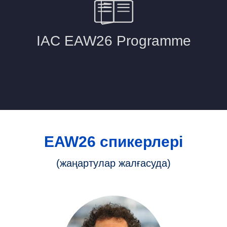
EAW26 спикерлері
(жаңартулар жалғасуда)