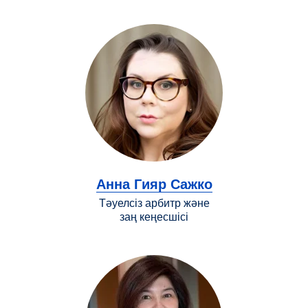
Анна Гияр Сажко
Тәуелсіз арбитр және
заң кеңесшісі