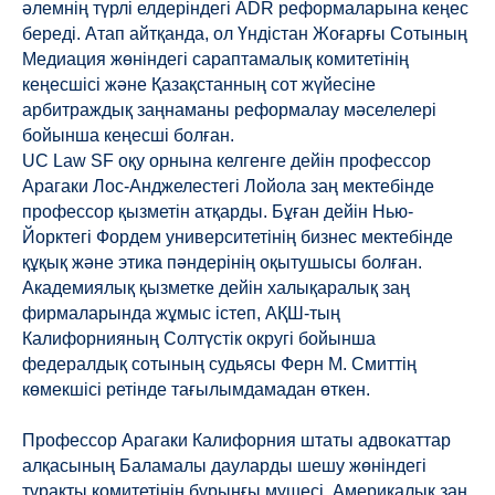
әлемнің түрлі елдеріндегі ADR реформаларына кеңес
береді. Атап айтқанда, ол Үндістан Жоғарғы Сотының
Медиация жөніндегі сараптамалық комитетінің
кеңесшісі және Қазақстанның сот жүйесіне
арбитраждық заңнаманы реформалау мәселелері
бойынша кеңесші болған.
UC Law SF оқу орнына келгенге дейін профессор
Арагаки Лос-Анджелестегі Лойола заң мектебінде
профессор қызметін атқарды. Бұған дейін Нью-
Йорктегі Фордем университетінің бизнес мектебінде
құқық және этика пәндерінің оқытушысы болған.
Академиялық қызметке дейін халықаралық заң
фирмаларында жұмыс істеп, АҚШ-тың
Калифорнияның Солтүстік округі бойынша
федералдық сотының судьясы Ферн М. Смиттің
көмекшісі ретінде тағылымдамадан өткен.
Профессор Арагаки Калифорния штаты адвокаттар
алқасының Баламалы дауларды шешу жөніндегі
тұрақты комитетінің бұрынғы мүшесі, Америкалық заң