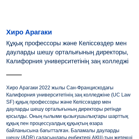
Хиро Арагаки
Құқық профессоры және Келіссөздер мен
дауларды шешу орталығының директоры,
Калифорния университетінің заң колледжі
Хиро Арагаки 2022 жылы Сан-Францискодағы
Калифорния университетінің заң колледжіне (UC Law
SF) құқық профессоры және Келіссөздер мен
дауларды шешу орталығының директоры ретінде
қосылды. Оның ғылыми қызығушылықтары шарттық
құқық пен процессуалдық құқықтың өзара
байланысына бағытталған. Баламалы дауларды
шешу (ADR) саласындағы еңбектері АҚШ-тың жетекші