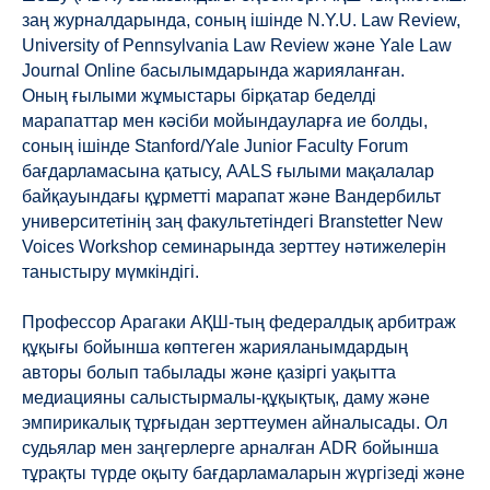
заң журналдарында, соның ішінде N.Y.U. Law Review,
University of Pennsylvania Law Review және Yale Law
Journal Online басылымдарында жарияланған.
Оның ғылыми жұмыстары бірқатар беделді
марапаттар мен кәсіби мойындауларға ие болды,
соның ішінде Stanford/Yale Junior Faculty Forum
бағдарламасына қатысу, AALS ғылыми мақалалар
байқауындағы құрметті марапат және Вандербильт
университетінің заң факультетіндегі Branstetter New
Voices Workshop семинарында зерттеу нәтижелерін
таныстыру мүмкіндігі.
Профессор Арагаки АҚШ-тың федералдық арбитраж
құқығы бойынша көптеген жарияланымдардың
авторы болып табылады және қазіргі уақытта
медиацияны салыстырмалы-құқықтық, даму және
эмпирикалық тұрғыдан зерттеумен айналысады. Ол
судьялар мен заңгерлерге арналған ADR бойынша
тұрақты түрде оқыту бағдарламаларын жүргізеді және