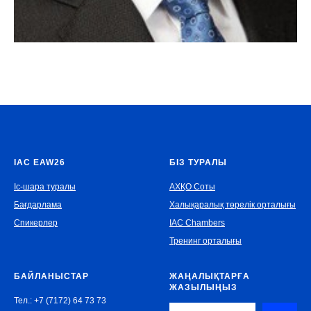
IAC EAW26
БІЗ ТУРАЛЫ
Іс-шара туралы
АХҚО Соты
Бағдарлама
Халықаралық төрелік орталығы
Спикерлер
IAC Chambers
Тренинг орталығы
БАЙЛАНЫСТАР
ЖАҢАЛЫҚТАРҒА
ЖАЗЫЛЫҢЫЗ
Тел.: +7 (7172) 64 73 73