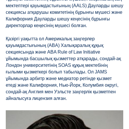
мектептері қауымдастығының (AALS) Дауларды шешу
секциясы атқарушы комитетінің бұрынғы мүшесі және
Калифорния Дауларды шешу кеңесінің бұрынғы
директорлар кеңесінің мүшесі болған.
Қазіргі уақытта ол Америкалық заңгерлер
қауымдастығының (ABA) Халықаралық құқық
секциясында және ABA Rule of Law Initiative
ұйымында басшылық қызметтер атқарады, сондай-ақ
Лондон университетінің SOAS құқық мектебінің
ғылыми қызметкері болып табылады. Ол JAMS
ұйымында арбитр және медиатор ретінде қызмет
етеді және Калифорния, Нью-Йорк, Колумбия округі,
сондай-ақ Англия мен Уэльсте заңгерлік қызметпен
айналысуға лицензия алған.