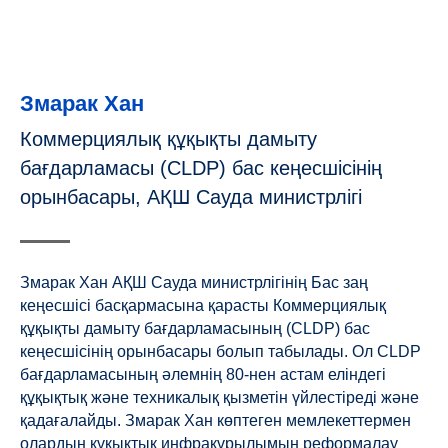
Змарак Хан
Коммерциялық құқықты дамыту
бағдарламасы (CLDP) бас кеңесшісінің
орынбасары, АҚШ Сауда министрлігі
Змарак Хан АҚШ Сауда министрлігінің Бас заң
кеңесшісі басқармасына қарасты Коммерциялық
құқықты дамыту бағдарламасының (CLDP) бас
кеңесшісінің орынбасары болып табылады. Ол CLDP
бағдарламасының әлемнің 80-нен астам еліндегі
құқықтық және техникалық қызметін үйлестіреді және
қадағалайды. Змарак Хан көптеген мемлекеттермен
олардың құқықтық инфрақұрылымын реформалау