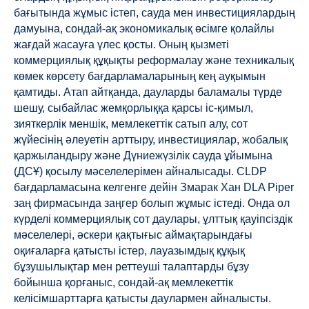
бағытында жұмыс істеп, сауда мен инвестициялардың
дамуына, сондай-ақ экономикалық өсімге қолайлы
жағдай жасауға үлес қосты. Оның қызметі
коммерциялық құқықты реформалау және техникалық
көмек көрсету бағдарламаларының кең ауқымын
қамтиды. Атап айтқанда, дауларды баламалы түрде
шешу, сыбайлас жемқорлыққа қарсы іс-қимыл,
зияткерлік меншік, мемлекеттік сатып алу, сот
жүйесінің әлеуетін арттыру, инвестициялар, жобалық
қаржыландыру және Дүниежүзілік сауда ұйымына
(ДСҰ) қосылу мәселелерімен айналысады. CLDP
бағдарламасына келгенге дейін Змарак Хан DLA Piper
заң фирмасында заңгер болып жұмыс істеді. Онда ол
күрделі коммерциялық сот даулары, ұлттық қауіпсіздік
мәселелері, әскери қақтығыс аймақтарындағы
оқиғаларға қатысты істер, лауазымдық құқық
бұзушылықтар мен реттеуші талаптарды бұзу
бойынша қорғаныс, сондай-ақ мемлекеттік
келісімшарттарға қатысты даулармен айналысты.