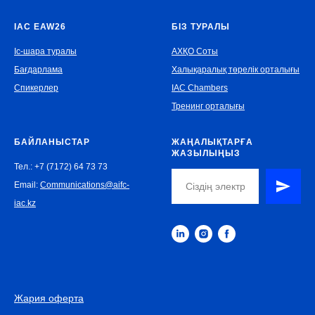
IAC EAW26
БІЗ ТУРАЛЫ
Іс-шара туралы
АХҚО Соты
Бағдарлама
Халықаралық төрелік орталығы
Спикерлер
IAC Chambers
Тренинг орталығы
БАЙЛАНЫСТАР
ЖАҢАЛЫҚТАРҒА
ЖАЗЫЛЫҢЫЗ
Тел.: +7 (7172) 64 73 73
Email:
Communications@aifc-
iac.kz
Жария оферта