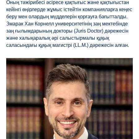
Оның тәжірибесі әсіресе қақтығыс және қақтығыстан
кейінгі өңірлерде жұмыс істейтін компанияларға кеңес
беру мен олардың мүдделерін қорғауға бағытталды.
Змарак Хан Корнелл университетінің заң мектебінде
заң ғылымдарының докторы (Juris Doctor) дәрежесін
және халықаралық әрі салыстырмалы құқық
саласындағы құқық магистрі (LL.M.) дәрежесін алған.