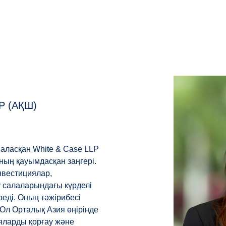
LP (АҚШ)
наласқан White & Case LLP
ың қауымдасқан заңгері.
нвестициялар,
 салаларындағы күрделі
еді. Оның тәжірибесі
 Ол Орталық Азия өңірінде
ияларды қорғау және