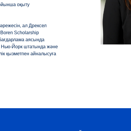
ойынша оқыту
дәрежесін, ал Дрексел
Boren Scholarship
бағдарлама аясында
к Нью-Йорк штатында және
лік қызметпен айналысуға