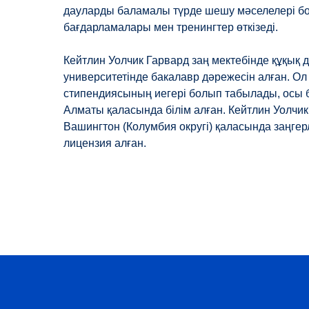
дауларды баламалы түрде шешу мәселелері б
бағдарламалары мен тренингтер өткізеді.
Кейтлин Уолчик Гарвард заң мектебінде құқық 
университетінде бакалавр дәрежесін алған. Ол 
стипендиясының иегері болып табылады, осы 
Алматы қаласында білім алған. Кейтлин Уолчи
Вашингтон (Колумбия округі) қаласында заңгер
лицензия алған.