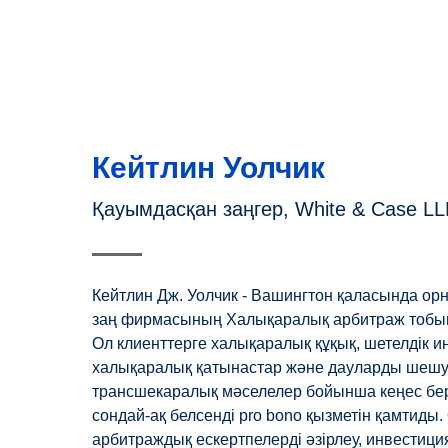
Кейтлин Уолчик
Қауымдасқан заңгер, White & Case L
Кейтлин Дж. Уолчик - Вашингтон қаласында ор
заң фирмасының Халықаралық арбитраж тобын
Ол клиенттерге халықаралық құқық, шетелдік и
халықаралық қатынастар және дауларды шешу
трансшекаралық мәселелер бойынша кеңес бер
сондай-ақ белсенді pro bono қызметін қамтиды.
арбитраждық ескертпелерді әзірлеу, инвестиц