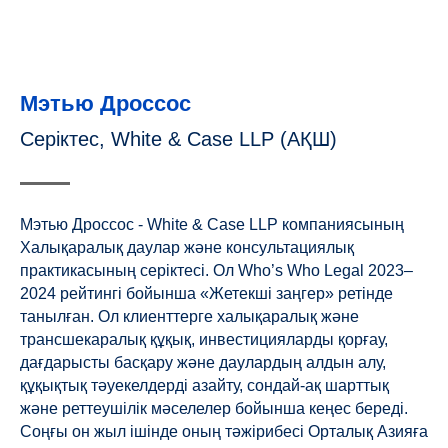
Мэтью Дроссос
Серіктес, White & Case LLP (АҚШ)
Мэтью Дроссос - White & Case LLP компаниясының
Халықаралық даулар және консультациялық
практикасының серіктесі. Ол Who’s Who Legal 2023–
2024 рейтингі бойынша «Жетекші заңгер» ретінде
танылған. Ол клиенттерге халықаралық және
трансшекаралық құқық, инвестицияларды қорғау,
дағдарысты басқару және даулардың алдын алу,
құқықтық тәуекелдерді азайту, сондай-ақ шарттық
және реттеушілік мәселелер бойынша кеңес береді.
Соңғы он жыл ішінде оның тәжірибесі Орталық Азияға