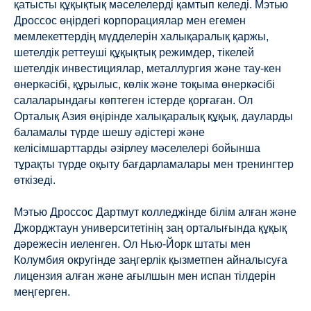
қатысты құқықтық мәселелерді қамтып келеді. Мэтью
Дроссос өңірдегі корпорациялар мен егемен
мемлекеттердің мүдделерін халықаралық қаржы,
шетелдік реттеуші құқықтық режимдер, тікелей
шетелдік инвестициялар, металлургия және тау-кен
өнеркәсібі, құрылыс, көлік және тоқыма өнеркәсібі
салаларындағы көптеген істерде қорғаған. Ол
Орталық Азия өңірінде халықаралық құқық, дауларды
баламалы түрде шешу әдістері және
келісімшарттарды әзірлеу мәселелері бойынша
тұрақты түрде оқыту бағдарламалары мен тренингтер
өткізеді.
Мэтью Дроссос Дартмут колледжінде білім алған және
Джорджтаун университетінің заң орталығында құқық
дәрежесін иеленген. Ол Нью-Йорк штаты мен
Колумбия округінде заңгерлік қызметпен айналысуға
лицензия алған және ағылшын мен испан тілдерін
меңгерген.