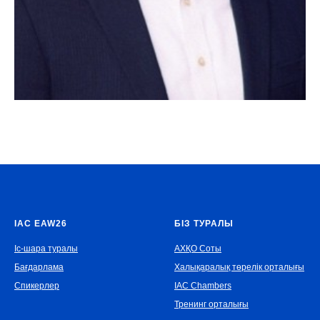
IAC EAW26
БІЗ ТУРАЛЫ
Іс-шара туралы
АХҚО Соты
Бағдарлама
Халықаралық төрелік орталығы
Спикерлер
IAC Chambers
Тренинг орталығы