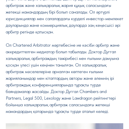
арбитраж және халықаралық жария құқық саласындағы
жетекші мамандардың бірі болып саналады. Ол әртүрлі
юрисдикциялар мен салалардағы күрделі инвестор-мемлекет
дауларында және коммерциялық дауларда заң кеңесшісі әрі
арбитр ретінде қатысқан.
Ол Chartered Arbitrator мәртебесіне ие кәсіби арбитр және
аккредиттелген медиатор болып табылады. Доктор Дуггал
халықаралық арбитраждың тәжірибесі мен ғылыми дамуына
қосқан үлесі үшін кеңінен танылған. Ол халықаралық
арбитраж мәселелеріне арналған көптеген ғылыми
жарияланымдар мен кітаптардың авторы және әлемнің ірі
арбитраждық конференцияларында тұрақты түрде
баяндамалар жасайды. Доктор Дуггал Chambers and
Partners, Legal 500, Lexology және Lawdragon рейтингтері
бойынша халықаралық арбитраж саласындағы жетекші
мамандардың қатарында тұрақты түрде аталып келеді.