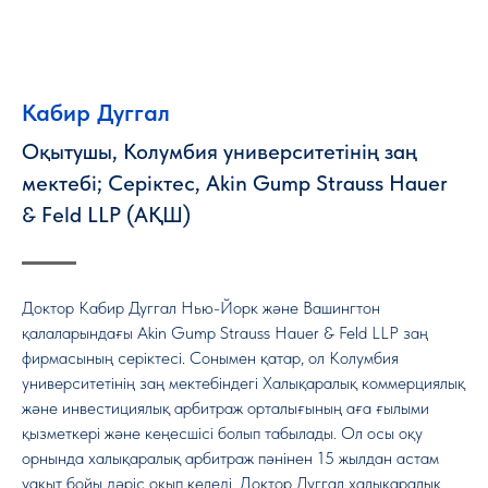
Кабир Дуггал
Оқытушы, Колумбия университетінің заң
мектебі; Серіктес, Akin Gump Strauss Hauer
& Feld LLP (АҚШ)
Доктор Кабир Дуггал Нью-Йорк және Вашингтон
қалаларындағы Akin Gump Strauss Hauer & Feld LLP заң
фирмасының серіктесі. Сонымен қатар, ол Колумбия
университетінің заң мектебіндегі Халықаралық коммерциялық
және инвестициялық арбитраж орталығының аға ғылыми
қызметкері және кеңесшісі болып табылады. Ол осы оқу
орнында халықаралық арбитраж пәнінен 15 жылдан астам
уақыт бойы дәріс оқып келеді. Доктор Дуггал халықаралық