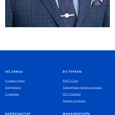
IAC EAW26
БІЗ ТУРАЛЫ
Іс-шара туралы
АХҚО Соты
Бағдарлама
Халықаралық төрелік орталығы
Спикерлер
IAC Chambers
Тренинг орталығы
БАЙЛАНЫСТАР
ЖАҢАЛЫҚТАРҒА