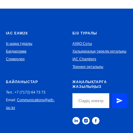
IAC EAW26
БІЗ ТУРАЛЫ
Іс-шара туралы
АХҚО Соты
Бағдарлама
Халықаралық төрелік орталығы
Спикерлер
IAC Chambers
Тренинг орталығы
БАЙЛАНЫСТАР
ЖАҢАЛЫҚТАРҒА
ЖАЗЫЛЫҢЫЗ
Тел.: +7 (7172) 64 73 73
Email:
Communications@aifc-
iac.kz