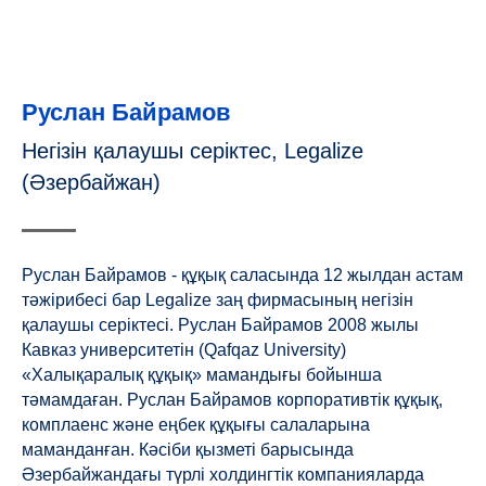
Руслан Байрамов
Негізін қалаушы серіктес, Legalize
(Әзербайжан)
Руслан Байрамов - құқық саласында 12 жылдан астам
тәжірибесі бар Legalize заң фирмасының негізін
қалаушы серіктесі. Руслан Байрамов 2008 жылы
Кавказ университетін (Qafqaz University)
«Халықаралық құқық» мамандығы бойынша
тәмамдаған. Руслан Байрамов корпоративтік құқық,
комплаенс және еңбек құқығы салаларына
маманданған. Кәсіби қызметі барысында
Әзербайжандағы түрлі холдингтік компанияларда