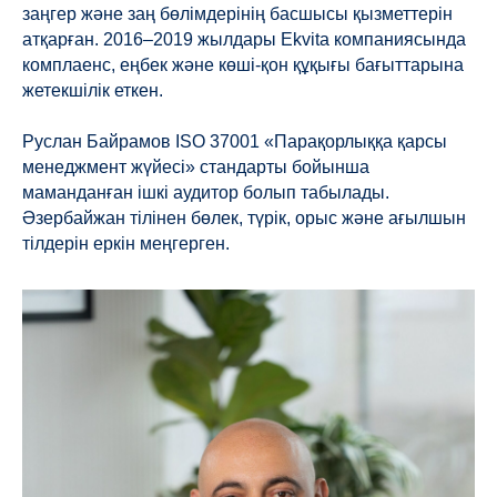
заңгер және заң бөлімдерінің басшысы қызметтерін
атқарған. 2016–2019 жылдары Ekvita компаниясында
комплаенс, еңбек және көші-қон құқығы бағыттарына
жетекшілік еткен.
Руслан Байрамов ISO 37001 «Парақорлыққа қарсы
менеджмент жүйесі» стандарты бойынша
маманданған ішкі аудитор болып табылады.
Әзербайжан тілінен бөлек, түрік, орыс және ағылшын
тілдерін еркін меңгерген.