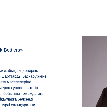
 Bottlers»
s» жабық акционерлік
Ол шарттарды басқару және
 ету мәселелеріне
ерика университетін
ы бойынша тәмамдаған.
йқауларға белсенді
е түрлі халықаралық