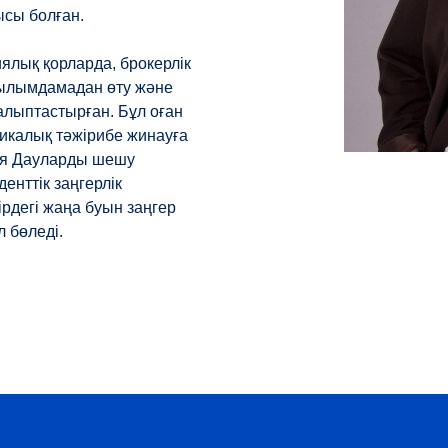
сы болған.
иялық қорларда, брокерлік
ғылымдамадан өту және
алыптастырған. Бұл оған
тикалық тәжірибе жинауға
Азия Дауларды шешу
енттік заңгерлік
ірдегі жаңа буын заңгер
 бөледі.