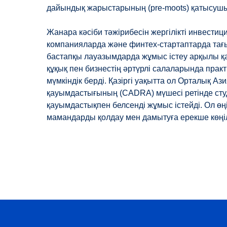
дайындық жарыстарының (pre-moots) қатысушы
Жанара кәсіби тәжірибесін жергілікті инвестиц
компанияларда және финтех-стартаптарда та
бастапқы лауазымдарда жұмыс істеу арқылы қ
құқық пен бизнестің әртүрлі салаларында прак
мүмкіндік берді. Қазіргі уақытта ол Орталық 
қауымдастығының (CADRA) мүшесі ретінде студ
қауымдастықпен белсенді жұмыс істейді. Ол өң
мамандарды қолдау мен дамытуға ерекше көңіл