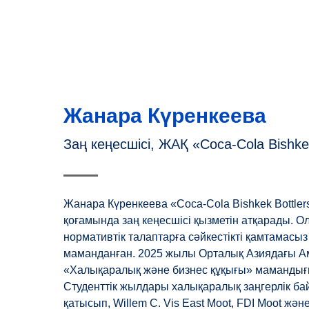
Жанара Күренкеева
Заң кеңесшісі, ЖАҚ «Coca-Cola Bishkek
Жанара Күренкеева «Coca-Cola Bishkek Bottler
қоғамында заң кеңесшісі қызметін атқарады. 
нормативтік талаптарға сәйкестікті қамтамасыз
маманданған. 2025 жылы Орталық Азиядағы Ам
«Халықаралық және бизнес құқығы» мамандығ
Студенттік жылдары халықаралық заңгерлік ба
қатысып, Willem C. Vis East Moot, FDI Moot жән