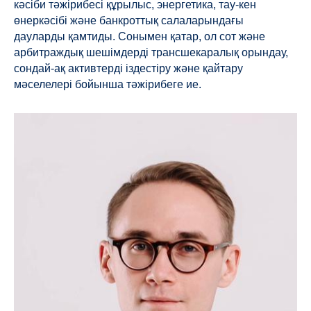
кәсіби тәжірибесі құрылыс, энергетика, тау-кен
өнеркәсібі және банкроттық салаларындағы
дауларды қамтиды. Сонымен қатар, ол сот және
арбитраждық шешімдерді трансшекаралық орындау,
сондай-ақ активтерді іздестіру және қайтару
мәселелері бойынша тәжірибеге ие.