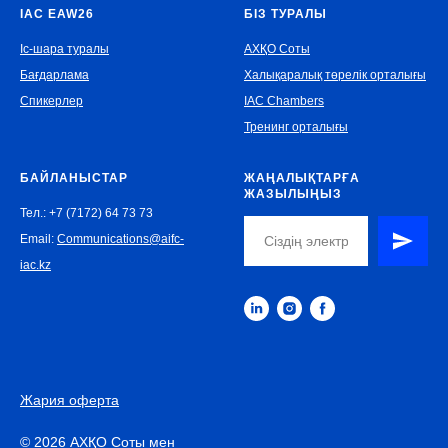
IAC EAW26
БІЗ ТУРАЛЫ
Іс-шара туралы
АХҚО Соты
Бағдарлама
Халықаралық төрелік орталығы
Спикерлер
IAC Chambers
Тренинг орталығы
БАЙЛАНЫСТАР
ЖАҢАЛЫҚТАРҒА
ЖАЗЫЛЫҢЫЗ
Тел.: +7 (7172) 64 73 73
Email:
Communications@aifc-
iac.kz
Жария оферта
© 2026 АХҚО Соты мен