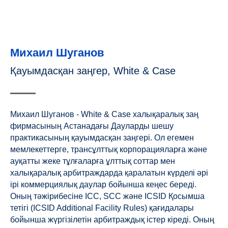
Михаил Шуганов
Қауымдасқан заңгер, White & Case
Михаил Шуганов - White & Case халықаралық заң
фирмасының Астанадағы Дауларды шешу
практикасының қауымдасқан заңгері. Ол егемен
мемлекеттерге, трансұлттық корпорацияларға және
ауқатты жеке тұлғаларға ұлттық соттар мен
халықаралық арбитраждарда қаралатын күрделі әрі
ірі коммерциялық даулар бойынша кеңес береді.
Оның тәжірибесіне ICC, SCC және ICSID Қосымша
тетігі (ICSID Additional Facility Rules) қағидалары
бойынша жүргізілетін арбитраждық істер кіреді. Оның