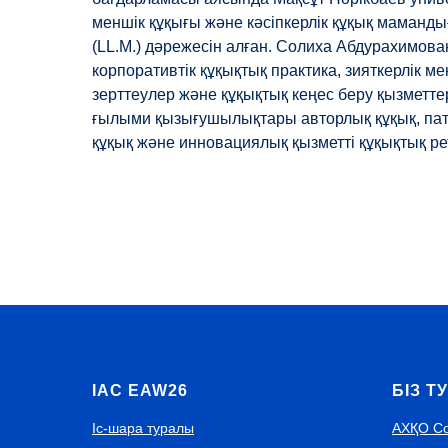
меншік құқығы және кәсіпкерлік құқық маманд
(LL.M.) дәрежесін алған. Солиха Абдурахимова
корпоративтік құқықтық практика, зияткерлік 
зерттеулер және құқықтық кеңес беру қызметт
ғылыми қызығушылықтары авторлық құқық, пате
құқық және инновациялық қызметті құқықтық ре
IAC EAW26
БІЗ Т
Іс-шара туралы
АХҚО С