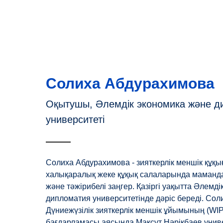
Солиха Абдурахимова
Оқытушы, Әлемдік экономика және д
университеті
Солиха Абдурахимова - зияткерлік меншік құқығ
халықаралық жеке құқық салаларында маманда
және тәжірибелі заңгер. Қазіргі уақытта Әлемд
дипломатия университетінде дәріс береді. Со
Дүниежүзілік зияткерлік меншік ұйымының (WIP
бағдарламасы аясында Мақсұт Нәрікбаев униве