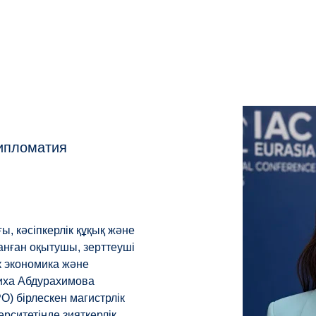
ипломатия
ы, кәсіпкерлік құқық және
нған оқытушы, зерттеуші
ік экономика және
лиха Абдурахимова
O) бірлескен магистрлік
рситетінде зияткерлік