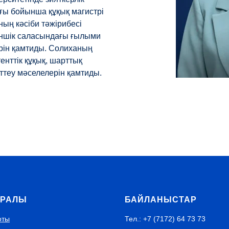
ығы бойынша құқық магистрі
ның кәсіби тәжірибесі
меншік саласындағы ғылыми
ерін қамтиды. Солиханың
нттік құқық, шарттық
ттеу мәселелерін қамтиды.
УРАЛЫ
БАЙЛАНЫСТАР
оты
Тел.: +7 (7172) 64 73 73