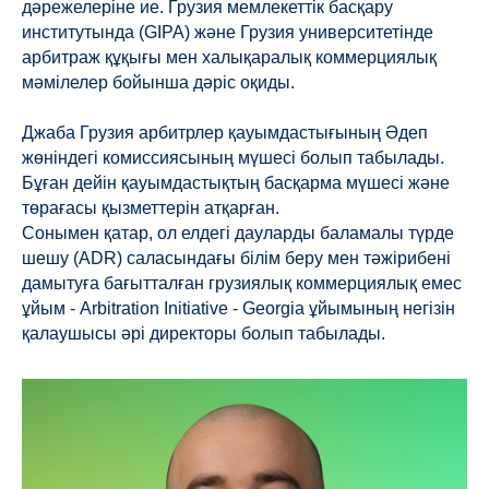
дәрежелеріне ие. Грузия мемлекеттік басқару
институтында (GIPA) және Грузия университетінде
арбитраж құқығы мен халықаралық коммерциялық
мәмілелер бойынша дәріс оқиды.
Джаба Грузия арбитрлер қауымдастығының Әдеп
жөніндегі комиссиясының мүшесі болып табылады.
Бұған дейін қауымдастықтың басқарма мүшесі және
төрағасы қызметтерін атқарған.
Сонымен қатар, ол елдегі дауларды баламалы түрде
шешу (ADR) саласындағы білім беру мен тәжірибені
дамытуға бағытталған грузиялық коммерциялық емес
ұйым - Arbitration Initiative - Georgia ұйымының негізін
қалаушысы әрі директоры болып табылады.