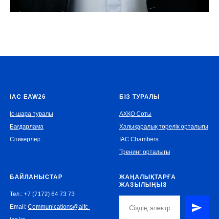
IAC EAW26
БІЗ ТУРАЛЫ
Іс-шара туралы
АХҚО Соты
Бағдарлама
Халықаралық төрелік орталығы
Спикерлер
IAC Chambers
Тренинг орталығы
БАЙЛАНЫСТАР
ЖАҢАЛЫҚТАРҒА
ЖАЗЫЛЫҢЫЗ
Тел.: +7 (7172) 64 73 73
Email:
Communications@aifc-