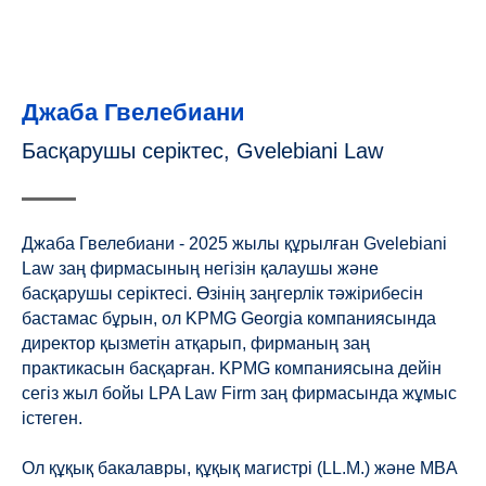
Джаба Гвелебиани
Басқарушы серіктес, Gvelebiani Law
Джаба Гвелебиани - 2025 жылы құрылған Gvelebiani
Law заң фирмасының негізін қалаушы және
басқарушы серіктесі. Өзінің заңгерлік тәжірибесін
бастамас бұрын, ол KPMG Georgia компаниясында
директор қызметін атқарып, фирманың заң
практикасын басқарған. KPMG компаниясына дейін
сегіз жыл бойы LPA Law Firm заң фирмасында жұмыс
істеген.
Ол құқық бакалавры, құқық магистрі (LL.M.) және MBA