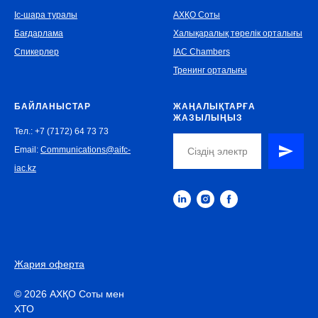
Іс-шара туралы
АХҚО Соты
Бағдарлама
Халықаралық төрелік орталығы
Спикерлер
IAC Chambers
Тренинг орталығы
БАЙЛАНЫСТАР
ЖАҢАЛЫҚТАРҒА
ЖАЗЫЛЫҢЫЗ
Тел.: +7 (7172) 64 73 73
Email:
Communications@aifc-
iac.kz
Жария оферта
© 2026 АХҚО Соты мен
ХТО