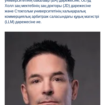
университетінің бакалавр (BA) дәрежесіне, Осгуд
Холл заң мектебінің заң докторы (JD) дәрежесіне
және Стокгольм университетінің халықаралық
коммерциялық арбитраж саласындағы құқық магистрі
(LLM) дәрежесіне ие.