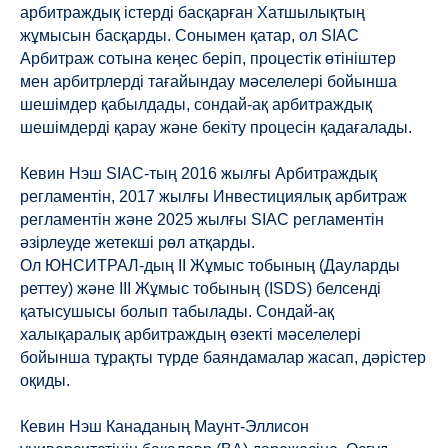
арбитраждық істерді басқарған Хатшылықтың
жұмысын басқарды. Сонымен қатар, ол SIAC
Арбитраж сотына кеңес беріп, процестік өтініштер
мен арбитрлерді тағайындау мәселелері бойынша
шешімдер қабылдады, сондай-ақ арбитраждық
шешімдерді қарау және бекіту процесін қадағалады.
Кевин Нэш SIAC-тың 2016 жылғы Арбитраждық
регламентін, 2017 жылғы Инвестициялық арбитраж
регламентін және 2025 жылғы SIAC регламентін
әзірлеуде жетекші рөл атқарды.
Ол ЮНСИТРАЛ-дың II Жұмыс тобының (Дауларды
реттеу) және III Жұмыс тобының (ISDS) белсенді
қатысушысы болып табылады. Сондай-ақ
халықаралық арбитраждың өзекті мәселелері
бойынша тұрақты түрде баяндамалар жасап, дәрістер
оқиды.
Кевин Нэш Канаданың Маунт-Эллисон