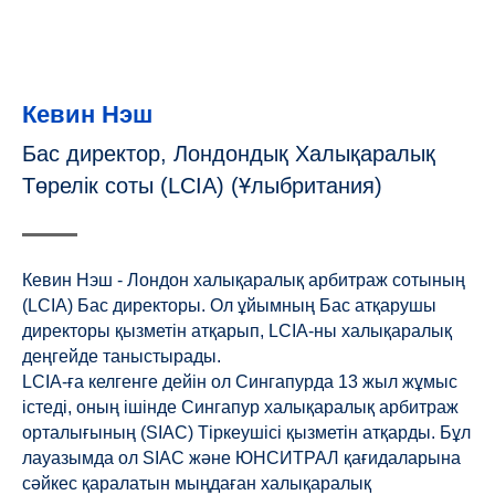
Кевин Нэш
Бас директор, Лондондық Халықаралық
Төрелік соты (LCIA) (Ұлыбритания)
Кевин Нэш - Лондон халықаралық арбитраж сотының
(LCIA) Бас директоры. Ол ұйымның Бас атқарушы
директоры қызметін атқарып, LCIA-ны халықаралық
деңгейде таныстырады.
LCIA-ға келгенге дейін ол Сингапурда 13 жыл жұмыс
істеді, оның ішінде Сингапур халықаралық арбитраж
орталығының (SIAC) Тіркеушісі қызметін атқарды. Бұл
лауазымда ол SIAC және ЮНСИТРАЛ қағидаларына
сәйкес қаралатын мыңдаған халықаралық