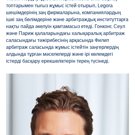
топтарымен тығыз жұмыс істей отырып, Legora
шешімдерінің заң фирмаларына, компаниялардың
ішкі заң бөлімдеріне және арбитраждық институттарға
нақты пайда әкелуін қамтамасыз етеді. Гонконг, Сеул
және Париж қалаларындағы халықаралық арбитраж
саласындағы тәжірибесінің арқасында Филип
арбитраж саласында жұмыс істейтін заңгерлердің
алдында тұрған мәселелерді және ірі көлемдегі
істерді басқару ерекшеліктерін терең түсінеді.