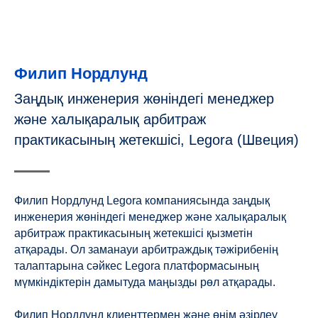
Филип Нордлунд
Заңдық инженерия жөніндегі менеджер
және халықаралық арбитраж
практикасының жетекшісі, Legora (Швеция)
Филип Нордлунд Legora компаниясында заңдық
инженерия жөніндегі менеджер және халықаралық
арбитраж практикасының жетекшісі қызметін
атқарады. Ол заманауи арбитраждық тәжірибенің
талаптарына сәйкес Legora платформасының
мүмкіндіктерін дамытуда маңызды рөл атқарады.
Филип Нордлунд клиенттермен және өнім әзірлеу