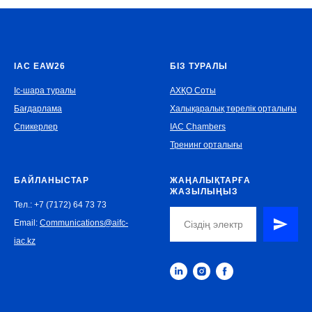
IAC EAW26
БІЗ ТУРАЛЫ
Іс-шара туралы
АХҚО Соты
Бағдарлама
Халықаралық төрелік орталығы
Спикерлер
IAC Chambers
Тренинг орталығы
БАЙЛАНЫСТАР
ЖАҢАЛЫҚТАРҒА
ЖАЗЫЛЫҢЫЗ
Тел.: +7 (7172) 64 73 73
Email:
Communications@aifc-
iac.kz