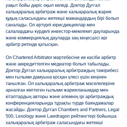
уақыт бойы дәріс оқып келеді. Доктор Дуггал
халықаралық арбитраж және халықаралық жария
құқық саласындағы жетекші мамандардың бірі болып
саналады. Ол әртүрлі юрисдикциялар мен
салалардағы күрделі инвестор-мемлекет дауларында
және коммерциялық дауларда заң кеңесшісі әрі
арбитр ретінде қатысқан.
Ол Chartered Arbitrator мәртебесіне ие кәсіби арбитр
және аккредиттелген медиатор болып табылады.
Доктор Дуггал халықаралық арбитраждың тәжірибесі
мен ғылыми дамуына қосқан үлесі үшін кеңінен
танылған. Ол халықаралық арбитраж мәселелеріне
арналған көптеген ғылыми жарияланымдар мен
кітаптардың авторы және әлемнің ірі арбитраждық
конференцияларында тұрақты түрде баяндамалар
жасайды. Доктор Дуггал Chambers and Partners, Legal
500, Lexology және Lawdragon рейтингтері бойынша
халықаралық арбитраж саласындағы жетекші