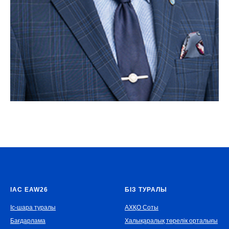
IAC EAW26
БІЗ ТУРАЛЫ
Іс-шара туралы
АХҚО Соты
Бағдарлама
Халықаралық төрелік орталығы