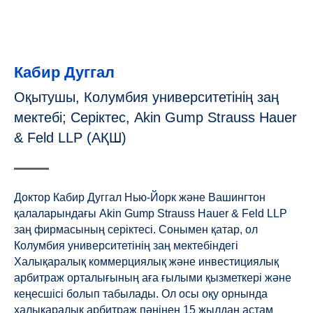
Кабир Дуггал
Оқытушы, Колумбия университетінің заң
мектебі; Серіктес, Akin Gump Strauss Hauer
& Feld LLP (АҚШ)
Доктор Кабир Дуггал Нью-Йорк және Вашингтон
қалаларындағы Akin Gump Strauss Hauer & Feld LLP
заң фирмасының серіктесі. Сонымен қатар, ол
Колумбия университетінің заң мектебіндегі
Халықаралық коммерциялық және инвестициялық
арбитраж орталығының аға ғылыми қызметкері және
кеңесшісі болып табылады. Ол осы оқу орнында
халықаралық арбитраж пәнінен 15 жылдан астам