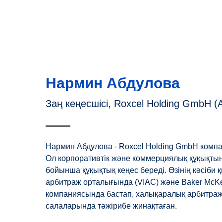
Нармин Абдулова
Заң кеңесшісі, Roxcel Holding GmbH (
Нармин Абдулова - Roxcel Holding GmbH компа
Ол корпоративтік және коммерциялық құқықты
бойынша құқықтық кеңес береді. Өзінің кәсіби
арбитраж орталығында (VIAC) және Baker McKen
компаниясында бастап, халықаралық арбитра
салаларында тәжірибе жинақтаған.