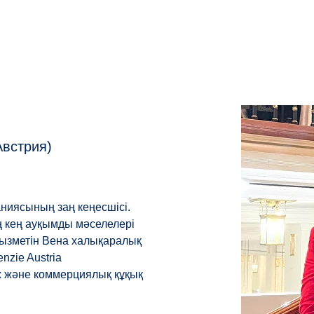
Австрия)
ниясының заң кеңесшісі.
ң кең ауқымды мәселелері
 қызметін Вена халықаралық
zie Austria
ж және коммерциялық құқық