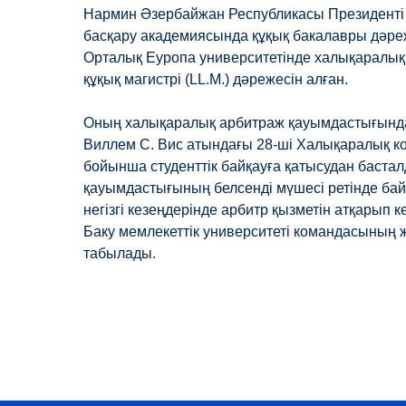
Нармин Әзербайжан Республикасы Президенті
басқару академиясында құқық бакалавры дәре
Орталық Еуропа университетінде халықаралық
құқық магистрі (LL.M.) дәрежесін алған.
Оның халықаралық арбитраж қауымдастығында
Виллем С. Вис атындағы 28-ші Халықаралық 
бойынша студенттік байқауға қатысудан бастал
қауымдастығының белсенді мүшесі ретінде ба
негізгі кезеңдерінде арбитр қызметін атқарып 
Баку мемлекеттік университеті командасыны
табылады.