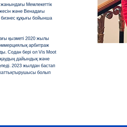
 жанындағы Мемлекеттік
жесін және Венадағы
 бизнес құқығы бойынша
ғы қызметі 2020 жылы
коммерциялық арбитраж
ды. Содан бері ол Vis Moot
йқаудың дайындық және
келеді. 2023 жылдан бастап
ң жаттықтырушысы болып