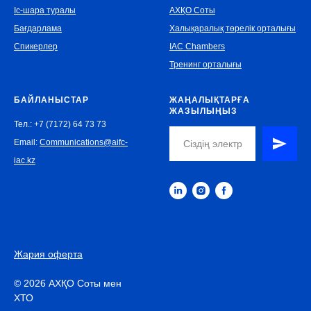
Іс-шара туралы
АХҚО Соты
Бағдарлама
Халықаралық төрелік орталығы
Спикерлер
IAC Chambers
Тренинг орталығы
БАЙЛАНЫСТАР
ЖАҢАЛЫҚТАРҒА
ЖАЗЫЛЫҢЫЗ
Тел.: +7 (7172) 64 73 73
Email:
Communications@aifc-
iac.kz
Жария оферта
© 2026 АХҚО Соты мен
ХТО