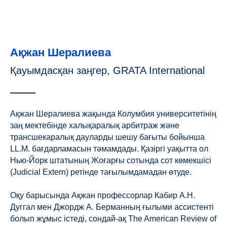
Ақжан Шералиева
Қауымдасқан заңгер, GRATA International
Ақжан Шералиева жақында Колумбия университетінің
заң мектебінде халықаралық арбитраж және
трансшекаралық дауларды шешу бағыты бойынша
LL.M. бағдарламасын тәмамдады. Қазіргі уақытта ол
Нью-Йорк штатының Жоғарғы сотында сот көмекшісі
(Judicial Extern) ретінде тағылымдамадан өтуде.
Оқу барысында Ақжан профессорлар Кабир А.Н.
Дуггал мен Джордж А. Берманның ғылыми ассистенті
болып жұмыс істеді, сондай-ақ The American Review of