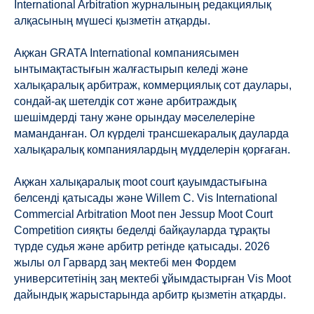
International Arbitration журналының редакциялық
алқасының мүшесі қызметін атқарды.
Ақжан GRATA International компаниясымен
ынтымақтастығын жалғастырып келеді және
халықаралық арбитраж, коммерциялық сот даулары,
сондай-ақ шетелдік сот және арбитраждық
шешімдерді тану және орындау мәселелеріне
маманданған. Ол күрделі трансшекаралық дауларда
халықаралық компаниялардың мүдделерін қорғаған.
Ақжан халықаралық moot court қауымдастығына
белсенді қатысады және Willem C. Vis International
Commercial Arbitration Moot пен Jessup Moot Court
Competition сияқты беделді байқауларда тұрақты
түрде судья және арбитр ретінде қатысады. 2026
жылы ол Гарвард заң мектебі мен Фордем
университетінің заң мектебі ұйымдастырған Vis Moot
дайындық жарыстарында арбитр қызметін атқарды.