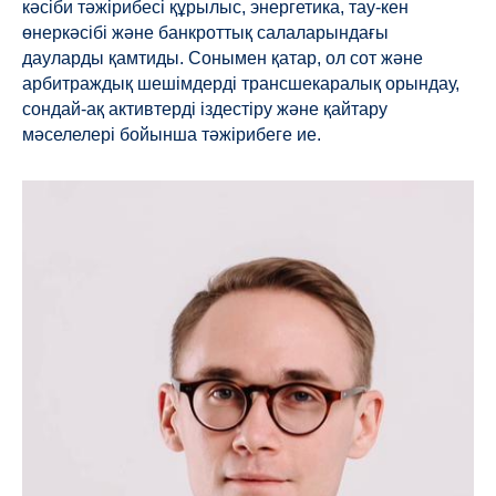
кәсіби тәжірибесі құрылыс, энергетика, тау-кен
өнеркәсібі және банкроттық салаларындағы
дауларды қамтиды. Сонымен қатар, ол сот және
арбитраждық шешімдерді трансшекаралық орындау,
сондай-ақ активтерді іздестіру және қайтару
мәселелері бойынша тәжірибеге ие.