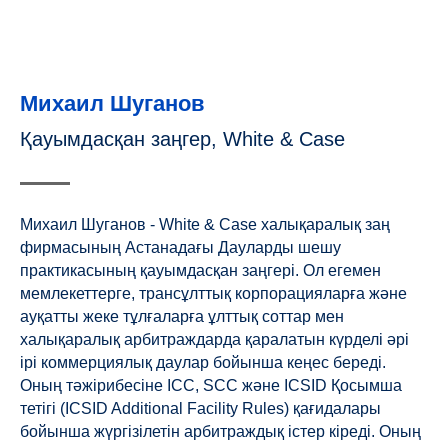
Михаил Шуганов
Қауымдасқан заңгер, White & Case
Михаил Шуганов - White & Case халықаралық заң
фирмасының Астанадағы Дауларды шешу
практикасының қауымдасқан заңгері. Ол егемен
мемлекеттерге, трансұлттық корпорацияларға және
ауқатты жеке тұлғаларға ұлттық соттар мен
халықаралық арбитраждарда қаралатын күрделі әрі
ірі коммерциялық даулар бойынша кеңес береді.
Оның тәжірибесіне ICC, SCC және ICSID Қосымша
тетігі (ICSID Additional Facility Rules) қағидалары
бойынша жүргізілетін арбитраждық істер кіреді. Оның