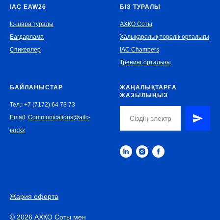
IAC EAW26
БІЗ ТУРАЛЫ
Іс-шара туралы
АХҚО Соты
Бағдарлама
Халықаралық төрелік орталығы
Спикерлер
IAC Chambers
Тренинг орталығы
БАЙЛАНЫСТАР
ЖАҢАЛЫҚТАРҒА
ЖАЗЫЛЫҢЫЗ
Тел.: +7 (7172) 64 73 73
Email:
Communications@aifc-
iac.kz
Жария оферта
© 2026 АХҚО Соты мен