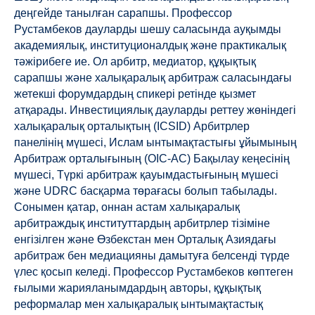
деңгейде танылған сарапшы. Профессор
Рустамбеков дауларды шешу саласында ауқымды
академиялық, институционалдық және практикалық
тәжірибеге ие. Ол арбитр, медиатор, құқықтық
сарапшы және халықаралық арбитраж саласындағы
жетекші форумдардың спикері ретінде қызмет
атқарады. Инвестициялық дауларды реттеу жөніндегі
халықаралық орталықтың (ICSID) Арбитрлер
панелінің мүшесі, Ислам ынтымақтастығы ұйымының
Арбитраж орталығының (OIC-AC) Бақылау кеңесінің
мүшесі, Түркі арбитраж қауымдастығының мүшесі
және UDRC басқарма төрағасы болып табылады.
Сонымен қатар, оннан астам халықаралық
арбитраждық институттардың арбитрлер тізіміне
енгізілген және Өзбекстан мен Орталық Азиядағы
арбитраж бен медиацияны дамытуға белсенді түрде
үлес қосып келеді. Профессор Рустамбеков көптеген
ғылыми жарияланымдардың авторы, құқықтық
реформалар мен халықаралық ынтымақтастық