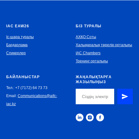
IAC EAW26
БІЗ ТУРАЛЫ
Іс-шара туралы
АХҚО Соты
Бағдарлама
Халықаралық төрелік орталығы
Спикерлер
IAC Chambers
Тренинг орталығы
БАЙЛАНЫСТАР
ЖАҢАЛЫҚТАРҒА
ЖАЗЫЛЫҢЫЗ
Тел.: +7 (7172) 64 73 73
Email:
Communications@aifc-
iac.kz