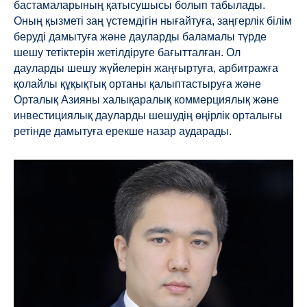
бастамаларының қатысушысы болып табылады.
Оның қызметі заң үстемдігін нығайтуға, заңгерлік білім
беруді дамытуға және дауларды баламалы түрде
шешу тетіктерін жетілдіруге бағытталған. Ол
дауларды шешу жүйелерін жаңғыртуға, арбитражға
қолайлы құқықтық ортаны қалыптастыруға және
Орталық Азияны халықаралық коммерциялық және
инвестициялық дауларды шешудің өңірлік орталығы
ретінде дамытуға ерекше назар аударады.