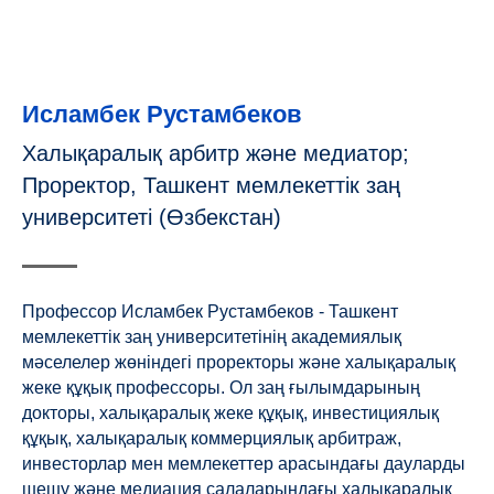
Исламбек Рустамбеков
Халықаралық арбитр және медиатор;
Проректор, Ташкент мемлекеттік заң
университеті (Өзбекстан)
Профессор Исламбек Рустамбеков - Ташкент
мемлекеттік заң университетінің академиялық
мәселелер жөніндегі проректоры және халықаралық
жеке құқық профессоры. Ол заң ғылымдарының
докторы, халықаралық жеке құқық, инвестициялық
құқық, халықаралық коммерциялық арбитраж,
инвесторлар мен мемлекеттер арасындағы дауларды
шешу және медиация салаларындағы халықаралық