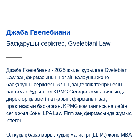
Джаба Гвелебиани
Басқарушы серіктес, Gvelebiani Law
Джаба Гвелебиани - 2025 жылы құрылған Gvelebiani
Law заң фирмасының негізін қалаушы және
басқарушы серіктесі. Өзінің заңгерлік тәжірибесін
бастамас бұрын, ол KPMG Georgia компаниясында
директор қызметін атқарып, фирманың заң
практикасын басқарған. KPMG компаниясына дейін
сегіз жыл бойы LPA Law Firm заң фирмасында жұмыс
істеген.
Ол құқық бакалавры, құқық магистрі (LL.M.) және MBA