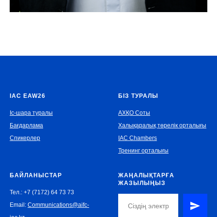
IAC EAW26
БІЗ ТУРАЛЫ
Іс-шара туралы
АХҚО Соты
Бағдарлама
Халықаралық төрелік орталығы
Спикерлер
IAC Chambers
Тренинг орталығы
БАЙЛАНЫСТАР
ЖАҢАЛЫҚТАРҒА
ЖАЗЫЛЫҢЫЗ
Тел.: +7 (7172) 64 73 73
Email:
Communications@aifc-