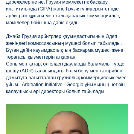
дәрежелеріне ие. Грузия мемлекеттік басқару
институтында (GIPA) және Грузия университетінде
арбитраж құқығы мен халықаралық коммерциялық
мәмілелер бойынша дәріс оқиды.
Джаба Грузия арбитрлер қауымдастығының Әдеп
жөніндегі комиссиясының мүшесі болып табылады.
Бұған дейін қауымдастықтың басқарма мүшесі және
төрағасы қызметтерін атқарған.
Сонымен қатар, ол елдегі дауларды баламалы түрде
шешу (ADR) саласындағы білім беру мен тәжірибені
дамытуға бағытталған грузиялық коммерциялық емес
ұйым - Arbitration Initiative - Georgia ұйымының негізін
қалаушысы әрі директоры болып табылады.