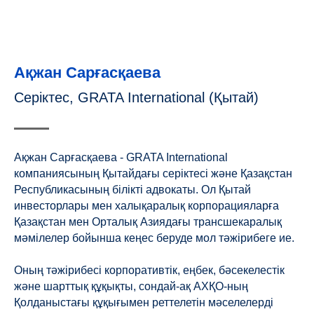
Ақжан Сарғасқаева
Серіктес, GRATA International (Қытай)
Ақжан Сарғасқаева - GRATA International
компаниясының Қытайдағы серіктесі және Қазақстан
Республикасының білікті адвокаты. Ол Қытай
инвесторлары мен халықаралық корпорацияларға
Қазақстан мен Орталық Азиядағы трансшекаралық
мәмілелер бойынша кеңес беруде мол тәжірибеге ие.
Оның тәжірибесі корпоративтік, еңбек, бәсекелестік
және шарттық құқықты, сондай-ақ АХҚО-ның
Қолданыстағы құқығымен реттелетін мәселелерді