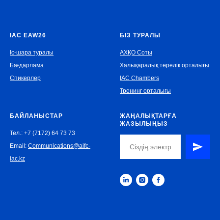
IAC EAW26
БІЗ ТУРАЛЫ
Іс-шара туралы
АХҚО Соты
Бағдарлама
Халықаралық төрелік орталығы
Спикерлер
IAC Chambers
Тренинг орталығы
БАЙЛАНЫСТАР
ЖАҢАЛЫҚТАРҒА
ЖАЗЫЛЫҢЫЗ
Тел.: +7 (7172) 64 73 73
Email:
Communications@aifc-
iac.kz