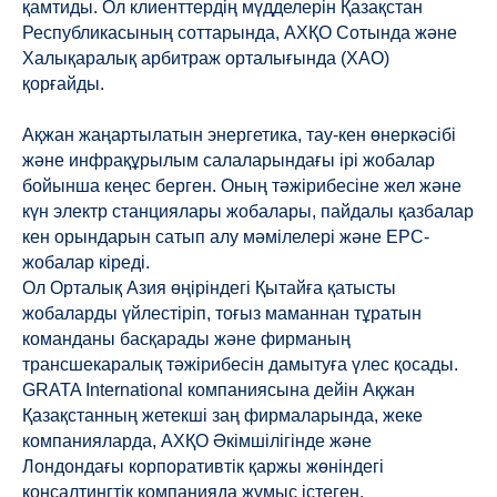
қамтиды. Ол клиенттердің мүдделерін Қазақстан
Республикасының соттарында, АХҚО Сотында және
Халықаралық арбитраж орталығында (ХАО)
қорғайды.
Ақжан жаңартылатын энергетика, тау-кен өнеркәсібі
және инфрақұрылым салаларындағы ірі жобалар
бойынша кеңес берген. Оның тәжірибесіне жел және
күн электр станциялары жобалары, пайдалы қазбалар
кен орындарын сатып алу мәмілелері және EPC-
жобалар кіреді.
Ол Орталық Азия өңіріндегі Қытайға қатысты
жобаларды үйлестіріп, тоғыз маманнан тұратын
команданы басқарады және фирманың
трансшекаралық тәжірибесін дамытуға үлес қосады.
GRATA International компаниясына дейін Ақжан
Қазақстанның жетекші заң фирмаларында, жеке
компанияларда, АХҚО Әкімшілігінде және
Лондондағы корпоративтік қаржы жөніндегі
консалтингтік компанияда жұмыс істеген.