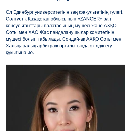
Ол Эдинбург университетінің заң факультетінің түлегі,
Солтүстік Қазақстан облысының «ZANGER» заң
консультанттары палатасының мүшесі және АХҚО
Соты мен ХАО Жас пайдаланушылар комитетінің
мүшесі болып табылады. Сондай-ақ АХҚО Соты мен
Халықаралық арбитраж орталығында өкілдік ету
құқығына ие.