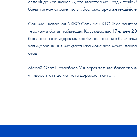
елдерінде халықаралық стандарттар мен үздік тәжіриб
бағытталған стратегиялық бастамаларға жетекшілік ет
Сонымен қатар, ол АХҚО Соты мен ХТО Жас заңгер
төрайымы болып табылады. Қауымдастық 17 елден 20
біріктіретін халықаралық кәсіби желі ретінде білім алм
халықаралық ынтымақтастыққа және жас мамандарға т
етеді.
Мерай Озат Назарбаев Университетінде бакалавр д
университетінде магистр дәрежесін алған.