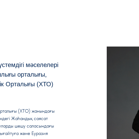
стемдігі мәселелері
ылығы орталығы,
к Орталығы (ХТО)
рталығы (ХТО) жанындағы
індегі Жаһандық саясат
уларды шешу саласындағы
 нығайтуға және Еуразия