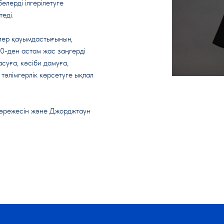
елерді ілгерілетуге
еді.
лер қауымдастығының
0-ден астам жас заңгерді
асуға, кәсіби дамуға,
әлімгерлік көрсетуге ықпал
әрежесін және Джорджтаун