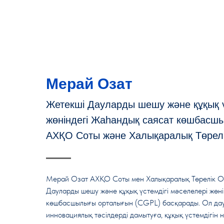
Мерай Озат
Жетекші Дауларды шешу және құқық ү
жөніндегі Жаһандық саясат көшбасш
АХҚО Соты және Халықаралық Төрелі
Мерай Озат АХҚО Соты мен Халықаралық Төрелік О
Дауларды шешу және құқық үстемдігі мәселелері жөн
көшбасшылығы орталығын (CGPL) басқарады. Ол да
инновациялық тәсілдерді дамытуға, құқық үстемдігін